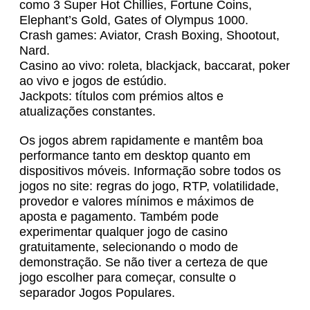
como 3 Super Hot Chillies, Fortune Coins,
Elephant’s Gold, Gates of Olympus 1000.
Crash games: Aviator, Crash Boxing, Shootout,
Nard.
Casino ao vivo: roleta, blackjack, baccarat, poker
ao vivo e jogos de estúdio.
Jackpots: títulos com prémios altos e
atualizações constantes.
Os jogos abrem rapidamente e mantêm boa
performance tanto em desktop quanto em
dispositivos móveis. Informação sobre todos os
jogos no site: regras do jogo, RTP, volatilidade,
provedor e valores mínimos e máximos de
aposta e pagamento. Também pode
experimentar qualquer jogo de casino
gratuitamente, selecionando o modo de
demonstração. Se não tiver a certeza de que
jogo escolher para começar, consulte o
separador Jogos Populares.