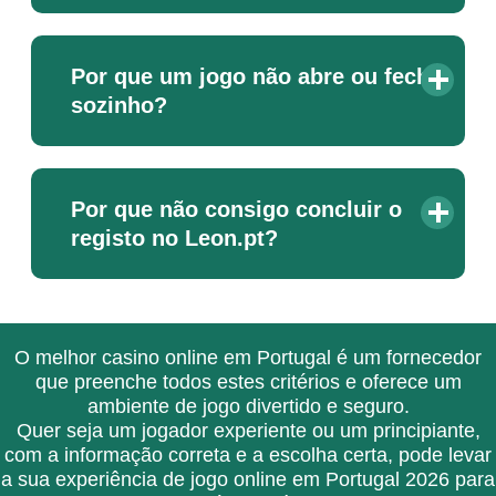
Por que um jogo não abre ou fecha
sozinho?
Por que não consigo concluir o
registo no Leon.pt?
O melhor casino online em Portugal é um fornecedor
que preenche todos estes critérios e oferece um
ambiente de jogo divertido e seguro.
Quer seja um jogador experiente ou um principiante,
com a informação correta e a escolha certa, pode levar
a sua experiência de jogo online em Portugal 2026 para