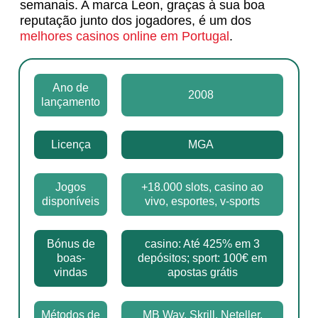
semanais. A marca Leon, graças à sua boa
reputação junto dos jogadores, é um dos
melhores casinos online em Portugal
.
Ano de
2008
lançamento
Licença
MGA
Jogos
+18.000 slots, casino ao
disponíveis
vivo, esportes, v-sports
Bónus de
casino: Até 425% em 3
boas-
depósitos; sport: 100€ em
vindas
apostas grátis
Métodos de
MB Way, Skrill, Neteller,