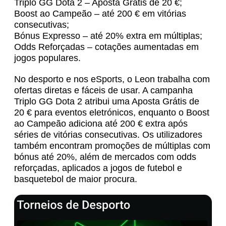
Triplo GG Dota 2 – Aposta Grátis de 20 €;
Boost ao Campeão – até 200 € em vitórias
consecutivas;
Bónus Expresso – até 20% extra em múltiplas;
Odds Reforçadas – cotações aumentadas em
jogos populares.
No desporto e nos eSports, o Leon trabalha com
ofertas diretas e fáceis de usar. A campanha
Triplo GG Dota 2 atribui uma Aposta Grátis de
20 € para eventos eletrónicos, enquanto o Boost
ao Campeão adiciona até 200 € extra após
séries de vitórias consecutivas. Os utilizadores
também encontram promoções de múltiplas com
bónus até 20%, além de mercados com odds
reforçadas, aplicados a jogos de futebol e
basquetebol de maior procura.