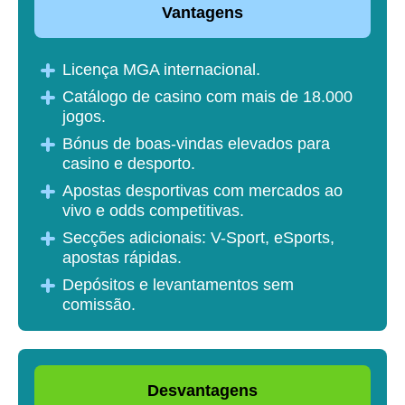
Vantagens
Licença MGA internacional.
Catálogo de casino com mais de 18.000
jogos.
Bónus de boas-vindas elevados para
casino e desporto.
Apostas desportivas com mercados ao
vivo e odds competitivas.
Secções adicionais: V-Sport, eSports,
apostas rápidas.
Depósitos e levantamentos sem
comissão.
Desvantagens