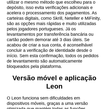
utilizar o mesmo método que escolheu para o
depósito, isso evita verificações adicionais e
acelera o processamento dos pagamentos. As
carteiras digitais, como Skrill, Neteller e MiFinity,
são as opções mais rápidas e muito utilizadas
pelos jogadores portugueses. Já os
levantamentos por transferência bancária ou
cartão podem demorar até 3 dias úteis. Se
acabou de criar a sua conta, é aconselhável
concluir a verificação de identidade desde o
início. Sem esta confirmação, todos os pedidos
de levantamento são automaticamente
bloqueados pela plataforma.
Versão móvel e aplicação
Leon
O Leon funciona sem dificuldades em
dispositivos móveis, graças a uma versão
otimizada que mantém todas as funções