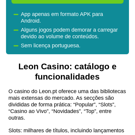
App apenas em formato APK para
Android.
Alguns jogos podem demorar a carregar
devido ao volume de conteúdos.
Sem licença portuguesa.
Leon Casino: catálogo e
funcionalidades
O casino do Leon.pt oferece uma das bibliotecas
mais extensas do mercado. As secções são
divididas de forma prática: “Popular”, “Slots”,
“Casino ao Vivo”, “Novidades”, “Top”, entre
outras.
Slots: milhares de títulos, incluindo lançamentos