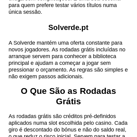
para quem prefere testar vários títulos numa
única sessão.
Solverde.pt
A Solverde mantém uma oferta constante para
novos jogadores. As rodadas grátis incluídas no
arranque servem para conhecer a biblioteca
principal e ajudam a começar a jogar sem
pressionar o orçamento. As regras são simples e
não exigem passos adicionais.
O Que São as Rodadas
Grátis
As rodadas grátis são créditos pré-definidos
aplicados numa slot escolhida pelo casino. Cada
giro é descontado do bónus e não do saldo real,
o que reduz o risco inicial. Servem para testar a