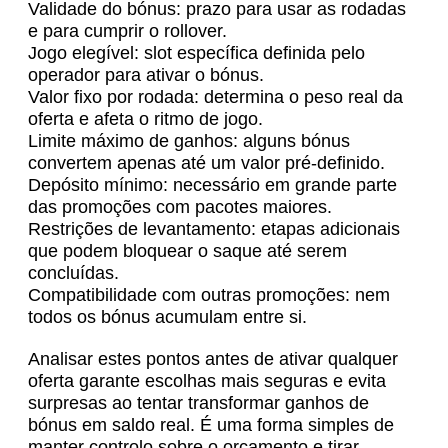
Validade do bónus: prazo para usar as rodadas
e para cumprir o rollover.
Jogo elegível: slot específica definida pelo
operador para ativar o bónus.
Valor fixo por rodada: determina o peso real da
oferta e afeta o ritmo de jogo.
Limite máximo de ganhos: alguns bónus
convertem apenas até um valor pré-definido.
Depósito mínimo: necessário em grande parte
das promoções com pacotes maiores.
Restrições de levantamento: etapas adicionais
que podem bloquear o saque até serem
concluídas.
Compatibilidade com outras promoções: nem
todos os bónus acumulam entre si.
Analisar estes pontos antes de ativar qualquer
oferta garante escolhas mais seguras e evita
surpresas ao tentar transformar ganhos de
bónus em saldo real. É uma forma simples de
manter controlo sobre o orçamento e tirar