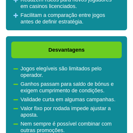
em casinos licenciados.
Facilitam a comparação entre jogos
antes de definir estratégia.
Desvantagens
Jogos elegíveis são limitados pelo
operador.
Ganhos passam para saldo de bónus e
exigem cumprimento de condições.
Validade curta em algumas campanhas.
Valor fixo por rodada impede ajustar a
aposta.
Nem sempre é possível combinar com
outras promoções.