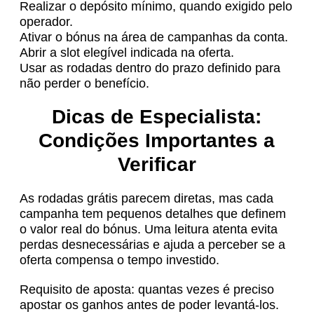
Realizar o depósito mínimo, quando exigido pelo
operador.
Ativar o bónus na área de campanhas da conta.
Abrir a slot elegível indicada na oferta.
Usar as rodadas dentro do prazo definido para
não perder o benefício.
Dicas de Especialista:
Condições Importantes a
Verificar
As rodadas grátis parecem diretas, mas cada
campanha tem pequenos detalhes que definem
o valor real do bónus. Uma leitura atenta evita
perdas desnecessárias e ajuda a perceber se a
oferta compensa o tempo investido.
Requisito de aposta: quantas vezes é preciso
apostar os ganhos antes de poder levantá-los.